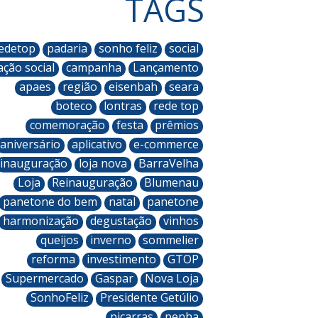
TAGS
edetop
padaria
sonho feliz
social
ação social
campanha
Lançamento
apaes
região
eisenbah
seara
boteco
lontras
rede top
comemoração
festa
prêmios
aniversário
aplicativo
e-commerce
inauguração
loja nova
BarraVelha
Loja
Reinauguração
Blumenau
panetone do bem
natal
panetone
harmonização
degustação
vinhos
queijos
inverno
sommelier
reforma
investimento
GTOP
Supermercado
Gaspar
Nova Loja
SonhoFeliz
Presidente Getúlio
piçarras
penha