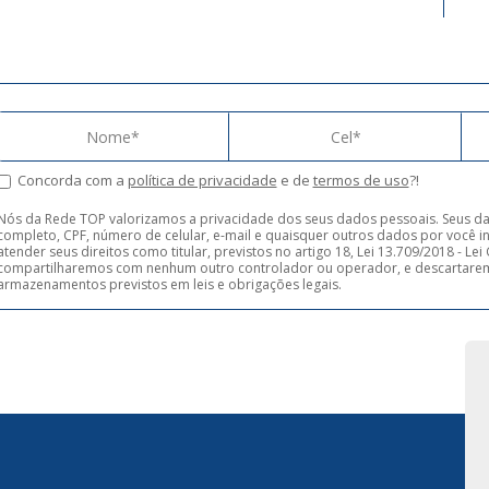
Concorda com a
política de privacidade
e de
termos de uso
?!
Nós da Rede TOP valorizamos a privacidade dos seus dados pessoais. Seus d
completo, CPF, número de celular, e-mail e quaisquer outros dados por você in
atender seus direitos como titular, previstos no artigo 18, Lei 13.709/2018 - L
compartilharemos com nenhum outro controlador ou operador, e descartarem
armazenamentos previstos em leis e obrigações legais.