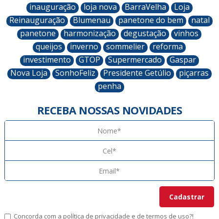
inauguração
loja nova
BarraVelha
Loja
Reinauguração
Blumenau
panetone do bem
natal
panetone
harmonização
degustação
vinhos
queijos
inverno
sommelier
reforma
investimento
GTOP
Supermercado
Gaspar
Nova Loja
SonhoFeliz
Presidente Getúlio
piçarras
penha
RECEBA NOSSAS NOVIDADES
Concorda com a
política de privacidade
e de
termos de uso
?!