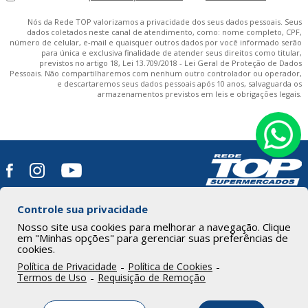
Nós da Rede TOP valorizamos a privacidade dos seus dados pessoais. Seus
dados coletados neste canal de atendimento, como: nome completo, CPF,
número de celular, e-mail e quaisquer outros dados por você informado serão
para única e exclusiva finalidade de atender seus direitos como titular,
previstos no artigo 18, Lei 13.709/2018 - Lei Geral de Proteção de Dados
Pessoais. Não compartilharemos com nenhum outro controlador ou operador,
e descartaremos seus dados pessoais após 10 anos, salvaguarda os
armazenamentos previstos em leis e obrigações legais.
Controle sua privacidade
HOME
|
A REDE TOP
|
LOJAS
|
PROGRAMA FIDELIDADE
|
Nosso site usa cookies para melhorar a navegação. Clique
em "Minhas opções" para gerenciar suas preferências de
OFERTAS
|
RECEITAS
|
NOTÍCIAS
|
VAGAS
|
CONTATO
cookies.
Política de Privacidade
-
Política de Cookies
-
Termos de Uso
-
Requisição de Remoção
© Copyright 2026 - Rede Top -
Política de Privacidade
-
Política de
Cookies
-
Termos de Uso
-
Encarregado DPO
-
Minhas opções de
privacidade