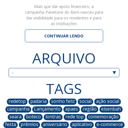
Mais que dar apoio financeiro, a
campanha Panetone do Bem nasceu para
dar visibilidade para os residentes e para
as instituições
CONTINUAR LENDO
ARQUIVO
TAGS
redetop
padaria
sonho feliz
social
ação social
campanha
Lançamento
apaes
região
eisenbah
seara
boteco
lontras
rede top
comemoração
festa
prêmios
aniversário
aplicativo
e-commerce