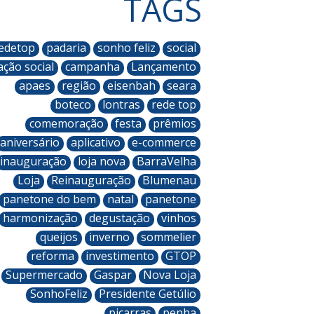
TAGS
edetop
padaria
sonho feliz
social
ação social
campanha
Lançamento
apaes
região
eisenbah
seara
boteco
lontras
rede top
comemoração
festa
prêmios
aniversário
aplicativo
e-commerce
inauguração
loja nova
BarraVelha
Loja
Reinauguração
Blumenau
panetone do bem
natal
panetone
harmonização
degustação
vinhos
queijos
inverno
sommelier
reforma
investimento
GTOP
Supermercado
Gaspar
Nova Loja
SonhoFeliz
Presidente Getúlio
piçarras
penha