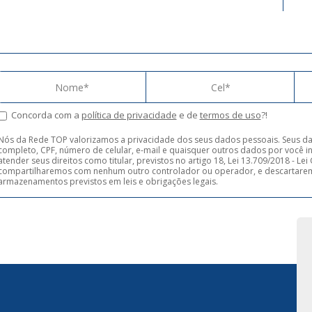
Concorda com a
política de privacidade
e de
termos de uso
?!
Nós da Rede TOP valorizamos a privacidade dos seus dados pessoais. Seus d
completo, CPF, número de celular, e-mail e quaisquer outros dados por você in
atender seus direitos como titular, previstos no artigo 18, Lei 13.709/2018 - L
compartilharemos com nenhum outro controlador ou operador, e descartarem
armazenamentos previstos em leis e obrigações legais.