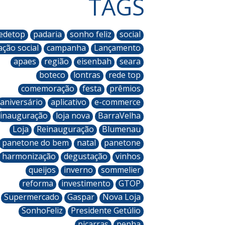
TAGS
edetop
padaria
sonho feliz
social
ação social
campanha
Lançamento
apaes
região
eisenbah
seara
boteco
lontras
rede top
comemoração
festa
prêmios
aniversário
aplicativo
e-commerce
inauguração
loja nova
BarraVelha
Loja
Reinauguração
Blumenau
panetone do bem
natal
panetone
harmonização
degustação
vinhos
queijos
inverno
sommelier
reforma
investimento
GTOP
Supermercado
Gaspar
Nova Loja
SonhoFeliz
Presidente Getúlio
piçarras
penha