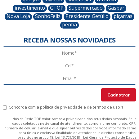
investimento
GTOP
Supermercado
Gaspar
Nova Loja
SonhoFeliz
Presidente Getúlio
piçarras
penha
RECEBA NOSSAS NOVIDADES
Concorda com a
política de privacidade
e de
termos de uso
?!
Nós da Rede TOP valorizamos a privacidade dos seus dados pessoais. Seus
dados coletados neste canal de atendimento, como: nome completo, CPF,
número de celular, e-mail e quaisquer outros dados por você informado serão
para única e exclusiva finalidade de atender seus direitos como titular,
previstos no artigo 18, Lei 13.709/2018 - Lei Geral de Proteção de Dados