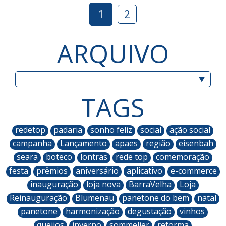
1
2
ARQUIVO
TAGS
redetop
padaria
sonho feliz
social
ação social
campanha
Lançamento
apaes
região
eisenbah
seara
boteco
lontras
rede top
comemoração
festa
prêmios
aniversário
aplicativo
e-commerce
inauguração
loja nova
BarraVelha
Loja
Reinauguração
Blumenau
panetone do bem
natal
panetone
harmonização
degustação
vinhos
queijos
inverno
sommelier
reforma