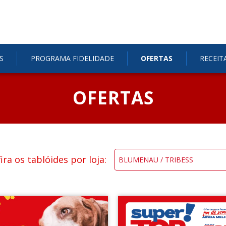
S
PROGRAMA FIDELIDADE
OFERTAS
RECEIT
OFERTAS
ira os tablóides por loja: