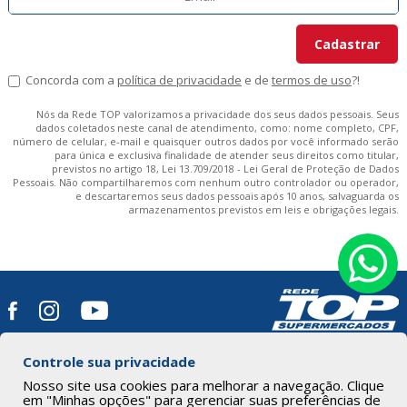
Concorda com a
política de privacidade
e de
termos de uso
?!
Nós da Rede TOP valorizamos a privacidade dos seus dados pessoais. Seus
dados coletados neste canal de atendimento, como: nome completo, CPF,
número de celular, e-mail e quaisquer outros dados por você informado serão
para única e exclusiva finalidade de atender seus direitos como titular,
previstos no artigo 18, Lei 13.709/2018 - Lei Geral de Proteção de Dados
Pessoais. Não compartilharemos com nenhum outro controlador ou operador,
e descartaremos seus dados pessoais após 10 anos, salvaguarda os
armazenamentos previstos em leis e obrigações legais.
Controle sua privacidade
HOME
|
A REDE TOP
|
LOJAS
|
PROGRAMA FIDELIDADE
|
Nosso site usa cookies para melhorar a navegação. Clique
em "Minhas opções" para gerenciar suas preferências de
OFERTAS
|
RECEITAS
|
NOTÍCIAS
|
VAGAS
|
CONTATO